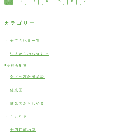
1
2
3
4
5
6
7
カテゴリー
全ての記事一覧
法人からのお知らせ
■高齢者施設
全ての高齢者施設
健光園
健光園あらしやま
ももやま
十四軒町の家