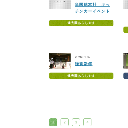
魚国総本社 キッ
チンカーイベント
健光園あらしやま
2026.01.02
謹賀新年
健光園あらしやま
1
2
3
4