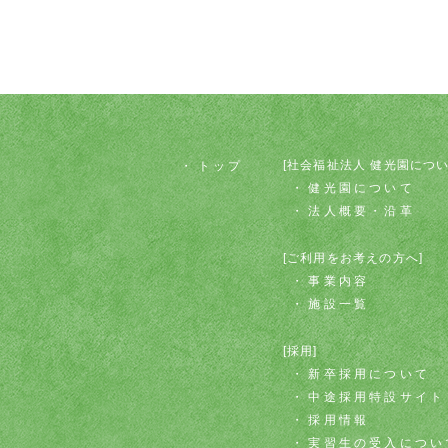
[社会福祉法人 健光園につい
トップ
健光園について
法人概要・沿革
[ご利用をお考えの方へ]
事業内容
施設一覧
[採用]
新卒採用について
中途採用特設サイト
採用情報
実習生の受入につい