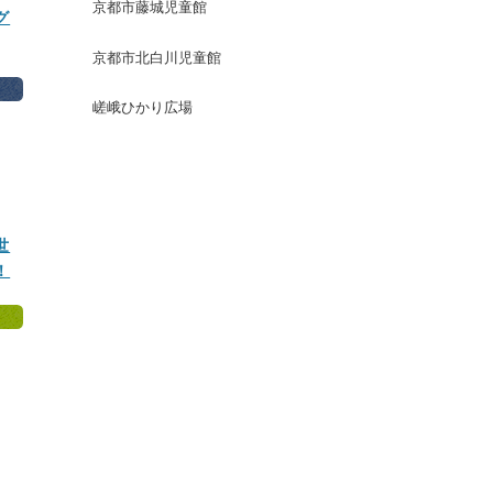
京都市藤城児童館
グ
京都市北白川児童館
嵯峨ひかり広場
世
！