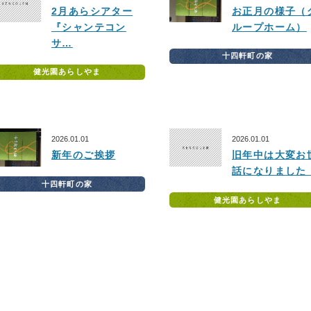
2月あらシアター
お正月の様子（
『シャンテコン
ループホーム）
サ…
十四軒町の家
健光園あらしやま
2026.01.01
2026.01.01
新年のご挨拶
旧年中は大変お
話になりました
十四軒町の家
健光園あらしやま