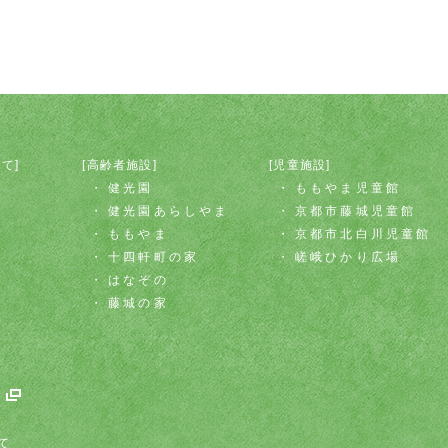
て]
[高齢者施設]
[児童施設]
健光園
ももやま児童館
健光園あらしやま
京都市藤城児童館
ももやま
京都市北白川児童館
十四軒町の家
嵯峨ひかり広場
はなぞの
藤城の家
て