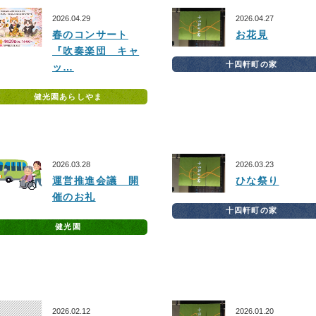
2026.04.29
2026.04.27
春のコンサート
お花見
『吹奏楽団 キャ
十四軒町の家
ッ…
健光園あらしやま
2026.03.28
2026.03.23
運営推進会議 開
ひな祭り
催のお礼
十四軒町の家
健光園
2026.02.12
2026.01.20