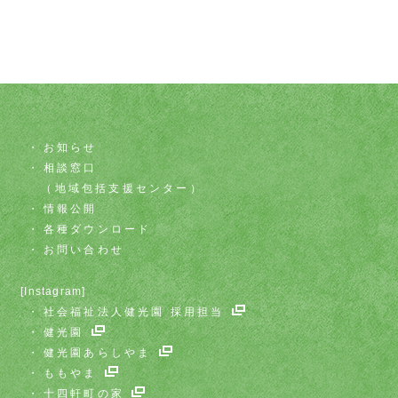
お知らせ
相談窓口
（地域包括支援センター）
情報公開
各種ダウンロード
お問い合わせ
[Instagram]
社会福祉法人健光園 採用担当
健光園
健光園あらしやま
ももやま
十四軒町の家