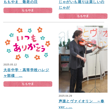
ももやま 敬老の日
じゃがいも堀りは楽しいの
じゃが
ももやま
ももやま
2025.05.12
大谷中学・高等学校ハレジ
ャ部様 …
ももやま
2025.04.29
声楽とヴァイオリン ～春
ver．…