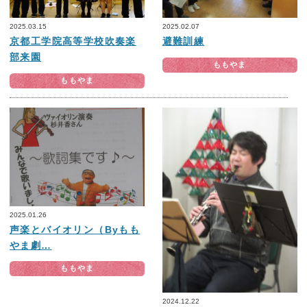
2025.03.15
2025.02.07
京都工学院高等学校吹奏楽
避難訓練
部来園
ももやま
ももやま
2025.01.26
声楽とバイオリン（Byもも
やま劇…
ももやま
2024.12.22