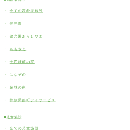
全ての高齢者施設
健光園
健光園あらしやま
ももやま
十四軒町の家
はなぞの
藤城の家
井伊掃部町デイサービス
■児童施設
全ての児童施設