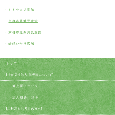
ももやま児童館
京都市藤城児童館
京都市北白川児童館
嵯峨ひかり広場
トップ
[社会福祉法人 健光園について]
健光園について
法人概要・沿革
[ご利用をお考えの方へ]