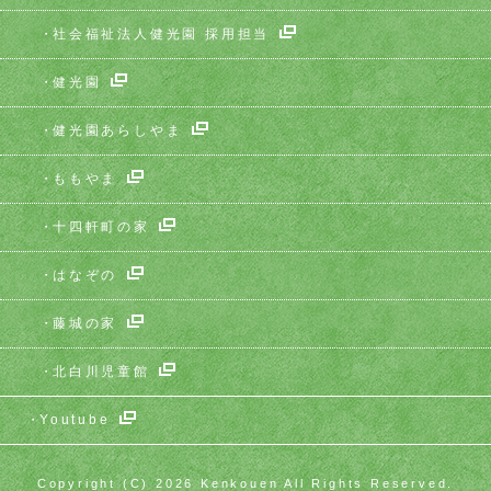
社会福祉法人健光園 採用担当
健光園
健光園あらしやま
ももやま
十四軒町の家
はなぞの
藤城の家
北白川児童館
Youtube
Copyright (C) 2026 Kenkouen All Rights Reserved.