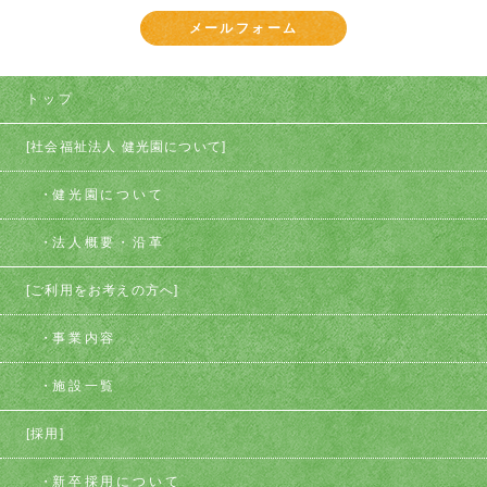
メールフォーム
トップ
[社会福祉法人 健光園について]
健光園について
法人概要・沿革
[ご利用をお考えの方へ]
事業内容
施設一覧
[採用]
新卒採用について