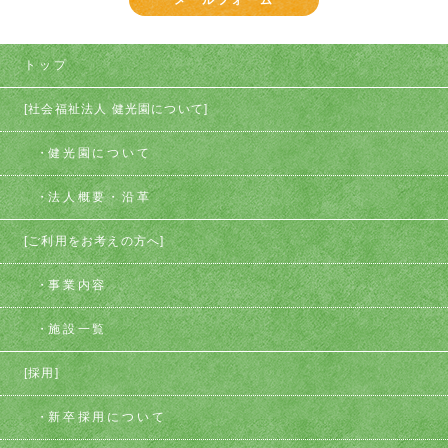
メールフォーム
トップ
[社会福祉法人 健光園について]
健光園について
法人概要・沿革
[ご利用をお考えの方へ]
事業内容
施設一覧
[採用]
新卒採用について