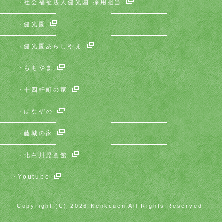
社会福祉法人健光園 採用担当
健光園
健光園あらしやま
ももやま
十四軒町の家
はなぞの
藤城の家
北白川児童館
Youtube
Copyright (C) 2026 Kenkouen All Rights Reserved.