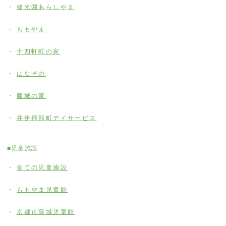
健光園あらしやま
ももやま
十四軒町の家
はなぞの
藤城の家
井伊掃部町デイサービス
■児童施設
全ての児童施設
ももやま児童館
京都市藤城児童館