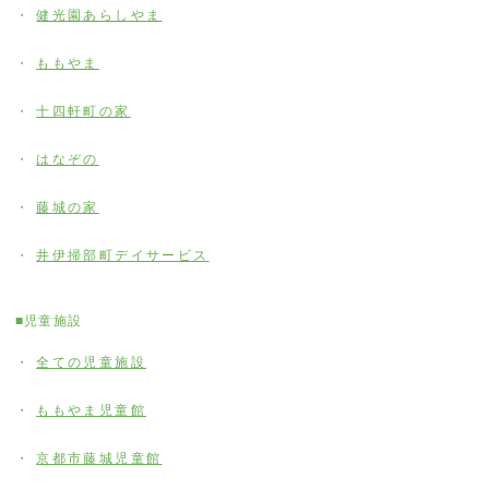
健光園あらしやま
ももやま
十四軒町の家
はなぞの
藤城の家
井伊掃部町デイサービス
■児童施設
全ての児童施設
ももやま児童館
京都市藤城児童館