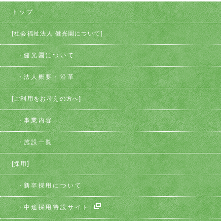
トップ
[社会福祉法人 健光園について]
健光園について
法人概要・沿革
[ご利用をお考えの方へ]
事業内容
施設一覧
[採用]
新卒採用について
中途採用特設サイト