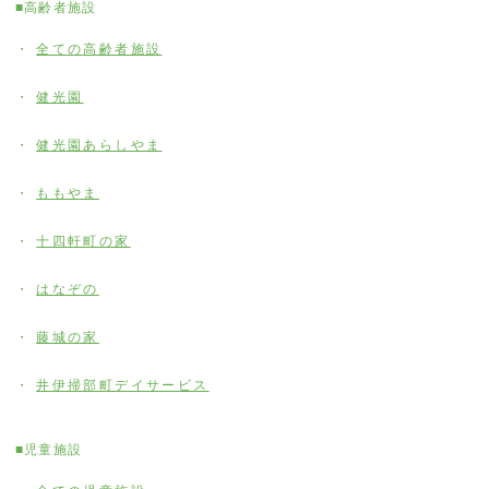
■高齢者施設
全ての高齢者施設
健光園
健光園あらしやま
ももやま
十四軒町の家
はなぞの
藤城の家
井伊掃部町デイサービス
■児童施設