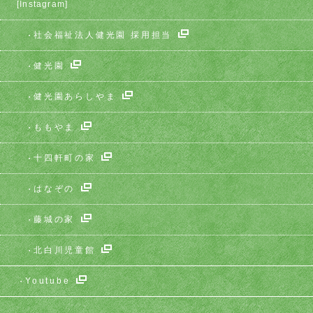
[Instagram]
社会福祉法人健光園 採用担当
健光園
健光園あらしやま
ももやま
十四軒町の家
はなぞの
藤城の家
北白川児童館
Youtube