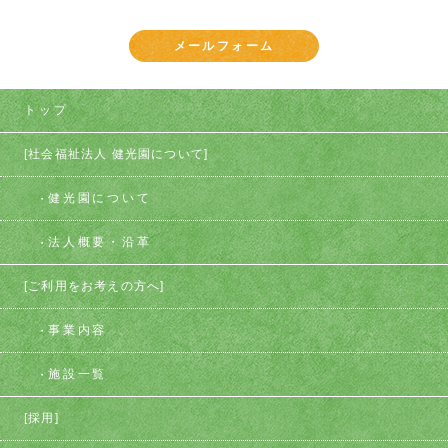
メールフォーム
トップ
[社会福祉法人 健光園について]
健光園について
法人概要・沿革
[ご利用をお考えの方へ]
事業内容
施設一覧
[採用]