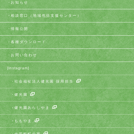
お知らせ
相談窓口
（地域包括支援センター）
情報公開
各種ダウンロード
お問い合わせ
[Instagram]
社会福祉法人健光園 採用担当
健光園
健光園あらしやま
ももやま
十四軒町の家