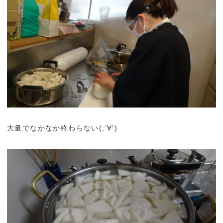
大量でなかなか終わらない(;’∀’)